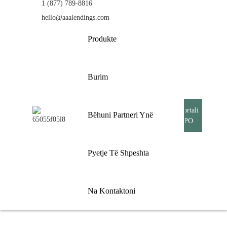
1 (877) 789-8816
hello@aaalendings.com
Produkte
Burim
Bëhuni Partneri
Portali
Ynë
TPO
Pyetje Të
Shpeshta