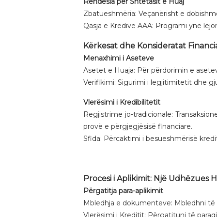
Rëndësia për Shtetasit e Huaj
Zbatueshmëria: Veçanërisht e dobishm
Qasja e Kredive AAA: Programi ynë lejo
Kërkesat dhe Konsideratat Financi
Menaxhimi i Aseteve
Asetet e Huaja: Për përdorimin e asetev
Verifikimi: Sigurimi i legjitimitetit dh
Vlerësimi i Kredibilitetit
Regjistrime jo-tradicionale: Transaksi
provë e përgjegjësisë financiare.
Sfida: Përcaktimi i besueshmërisë kredit
Procesi i Aplikimit: Një Udhëzues 
Përgatitja para-aplikimit
Mbledhja e dokumenteve: Mbledhni të 
Vlerësimi i Kreditit: Përgatituni të paraqi