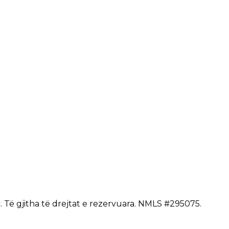
c. Të gjitha të drejtat e rezervuara. NMLS #295075.
Produk