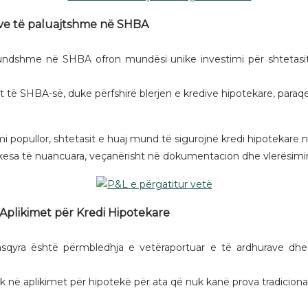
rive të paluajtshme në SHBA
undshme në SHBA ofron mundësi unike investimi për shtetasit e
t të SHBA-së, duke përfshirë blerjen e kredive hipotekare, paraqe
mi popullor, shtetasit e huaj mund të sigurojnë kredi hipotekare
rkesa të nuancuara, veçanërisht në dokumentacion dhe vlerësimin 
ë Aplikimet për Kredi Hipotekare
sqyra është përmbledhja e vetëraportuar e të ardhurave dhe 
ik në aplikimet për hipotekë për ata që nuk kanë prova tradiciona