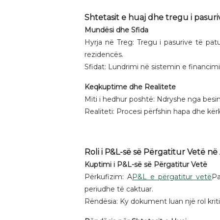
Shtetasit e huaj dhe tregu i pasu
Mundësi dhe Sfida
Hyrja në Treg: Tregu i pasurive të pat
rezidencës.
Sfidat: Lundrimi në sistemin e financimi
Keqkuptime dhe Realitete
Miti i hedhur poshtë: Ndryshe nga besi
Realiteti: Procesi përfshin hapa dhe kë
Roli i P&L-së së Përgatitur Vetë n
Kuptimi i P&L-së së Përgatitur Vetë
Përkufizim: A
P&L e përgatitur vetë
Pa
periudhe të caktuar.
Rëndësia: Ky dokument luan një rol krit