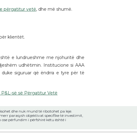
e përgatitur vetë
, dhe më shumë.
ër klientët.
 është e lundrueshme me njohuritë dhe
djeshëm udhëtimin. Institucione si AAA
 duke siguruar që ëndrra e tyre për të
i P&L-së së Përgatitur Vetë
ësohet dhe nuk mund të ribotohet pa leje.
merr parasysh objektivat specifike të investimit,
ose përfundim i përfshirë këtu është i