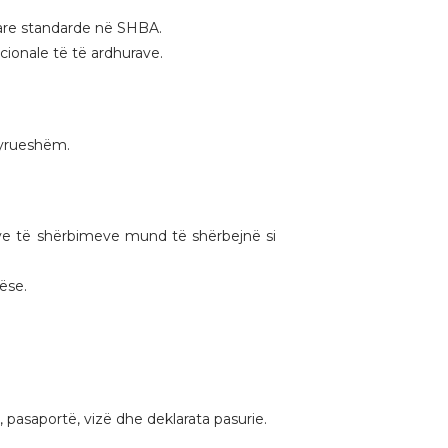
are standarde në SHBA.
ionale të të ardhurave.
etyrueshëm.
save të shërbimeve mund të shërbejnë si
ëse.
, pasaportë, vizë dhe deklarata pasurie.