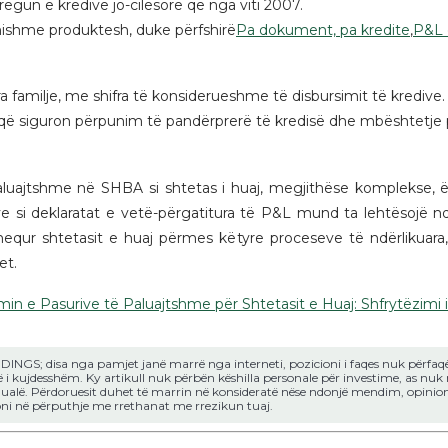
tregun e kredive jo-cilësore që nga viti 2007.
mishme produktesh, duke përfshirë
Pa dokument, pa kredite
,
P&L 
a familje, me shifra të konsiderueshme të disbursimit të kredive.
 që siguron përpunim të pandërprerë të kredisë dhe mbështetje p
 paluajtshme në SHBA si shtetas i huaj, megjithëse komplekse,
ve si deklaratat e vetë-përgatitura të P&L mund ta lehtësojë n
hequr shtetasit e huaj përmes këtyre proceseve të ndërlikuara,
et.
min e Pasurive të Paluajtshme për Shtetasit e Huaj: Shfrytëzimi 
DINGS; disa nga pamjet janë marrë nga interneti, pozicioni i faqes nuk përfaq
ë i kujdesshëm. Ky artikull nuk përbën këshilla personale për investime, as nuk 
idualë. Përdoruesit duhet të marrin në konsideratë nëse ndonjë mendim, opinion 
toni në përputhje me rrethanat me rrezikun tuaj.