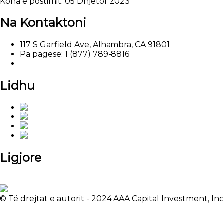
Koha e postimit: 05 Dhjetor 2023
Na Kontaktoni
117 S Garfield Ave, Alhambra, CA 91801
Pa pagesë: 1 (877) 789-8816
Email: marketing@aaalendings.com
Lidhu
Ligjore
Politika e Privatësisë
Ankesat e Teksasit
Licencimi
© Të drejtat e autorit - 2024 AAA Capital Investment, In
Reagime: clientsupport@aaalendings.com