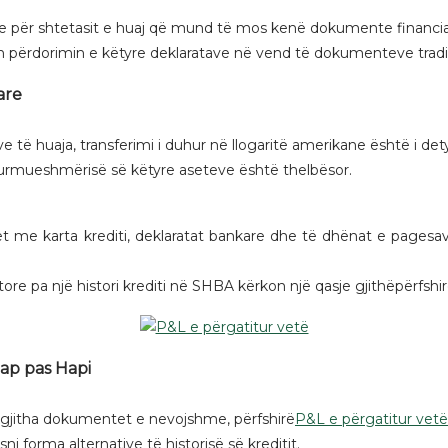
e për shtetasit e huaj që mund të mos kenë dokumente financi
n përdorimin e këtyre deklaratave në vend të dokumenteve tradic
are
e të huaja, transferimi i duhur në llogaritë amerikane është i d
e gjurmueshmërisë së këtyre aseteve është thelbësor.
onet me karta krediti, deklaratat bankare dhe të dhënat e page
ore pa një histori krediti në SHBA kërkon një qasje gjithëpërfshir
Hap pas Hapi
gjitha dokumentet e nevojshme, përfshirë
P&L e përgatitur vetë
sni forma alternative të historisë së kreditit.