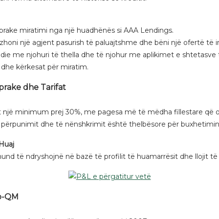
araprake miratimi nga një huadhënës si AAA Lendings.
honi një agjent pasurish të paluajtshme dhe bëni një ofertë të 
redie me njohuri të thella dhe të njohur me aplikimet e shtetasve 
r dhe kërkesat për miratim.
prake dhe Tarifat
t një minimum prej 30%, me pagesa më të mëdha fillestare që o
t e përpunimit dhe të nënshkrimit është thelbësore për buxhetimin
 Huaj
të ndryshojnë në bazë të profilit të huamarrësit dhe llojit të p
Jo-QM