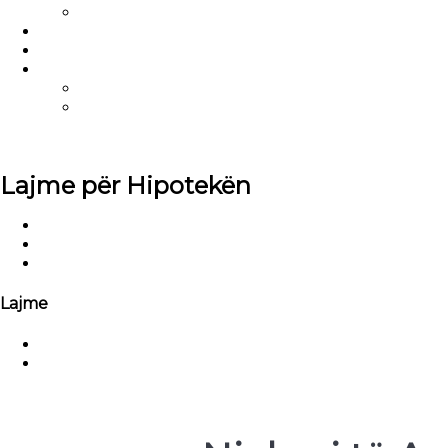
Njoftime
Bëhuni Partneri ynë
Pyetje të shpeshta
Na Kontaktoni
Ekzekutiv i Llogarisë
Rreth Nesh
Portali TPO
U.S.
Lajme për Hipotekën
Shtëpi
Lajme
Njohuri të Avancuara mbi Financimin e Pasurive të 
Lajme
Lajme të Kompanisë
Lajme të Industrisë