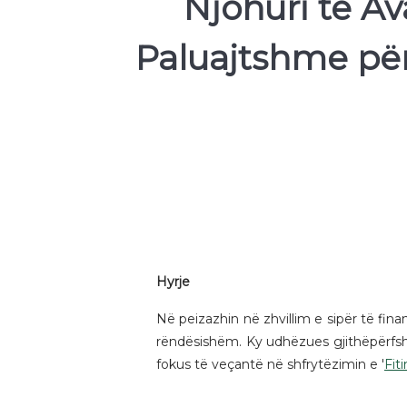
Njohuri të A
Paluajtshme për 
Hyrje
Në peizazhin në zhvillim e sipër të fina
rëndësishëm. Ky udhëzues gjithëpërfshi
fokus të veçantë në shfrytëzimin e '
Fit