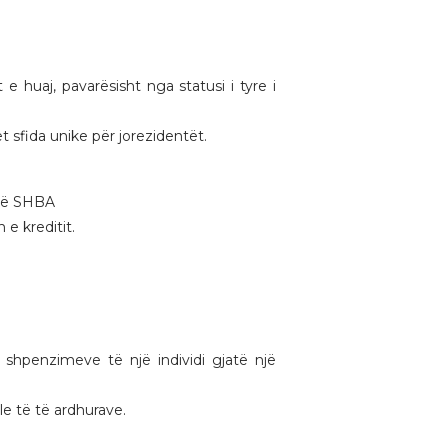
 huaj, pavarësisht nga statusi i tyre i
t sfida unike për jorezidentët.
 në SHBA
e kreditit.
shpenzimeve të një individi gjatë një
le të të ardhurave.