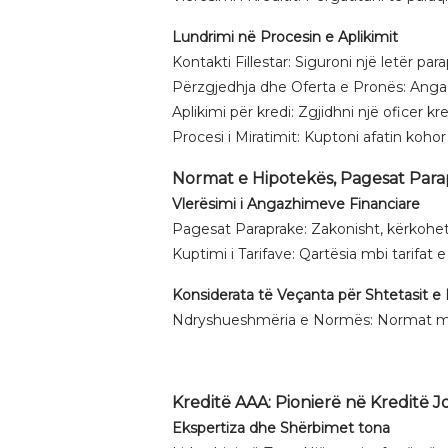
Lundrimi në Procesin e Aplikimit
Kontakti Fillestar: Siguroni një letër p
Përzgjedhja dhe Oferta e Pronës: Angaz
Aplikimi për kredi: Zgjidhni një oficer k
Procesi i Miratimit: Kuptoni afatin koho
Normat e Hipotekës, Pagesat Para
Vlerësimi i Angazhimeve Financiare
Pagesat Paraprake: Zakonisht, kërkohe
Kuptimi i Tarifave: Qartësia mbi tarifa
Konsiderata të Veçanta për Shtetasit e
Ndryshueshmëria e Normës: Normat mund 
Kreditë AAA: Pionierë në Kreditë 
Ekspertiza dhe Shërbimet tona