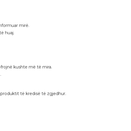
informuar mirë.
të huaj.
frojnë kushte më të mira.
.
roduktit të kredisë të zgjedhur.