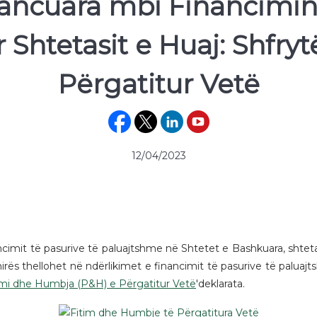
vancuara mbi Financimin 
Shtetasit e Huaj: Shfryt
Përgatitur Vetë
12/04/2023
ncimit të pasurive të paluajtshme në Shtetet e Bashkuara, shtetas
rës thellohet në ndërlikimet e financimit të pasurive të palua
imi dhe Humbja (P&H) e Përgatitur Vetë
'deklarata.