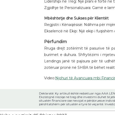
Lidershipi në Treg: Një prani e fortë në 
Zgjidhje të Personalizuara: Gamë e lar
Mbështetje dhe Sukses për Klientët
Regjistri i Kënaqësisë: Ndihma për mijër
Ekselencë në Ekip: Një ekip i fuqishëm
Përfundim
Rruga drejt zotërimit të pasurive të
burimet e duhura. Shfrytëzimi i mjete
Lendings janë të pajisura për të udhë
zotëruar pronë në SHBA të bëhet realit
Video:
Njohuri të Avancuara mbi Financi
Deklaratë: Ky artikull është redaktuar nga AAA LEN
Ekzistojnë rreziqe në treg dhe investimi duhet të jet
situatën financiare ose nevojat e përdoruesve indiv
përshtatshëm për situatën e tyre të veçantë. Inves