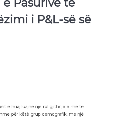
e Pasurive të
ëzimi i P&L-së së
it e huaj luajnë një rol gjithnjë e më të
jtshme për këtë grup demografik, me një