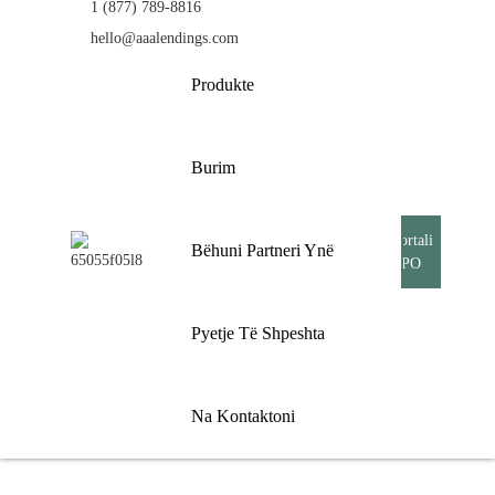
1 (877) 789-8816
hello@aaalendings.com
Produkte
PRODUKTE
Burim
Bëhuni Partneri
Shtëpi
Produkte
Portali
Ynë
TPO
Pyetje Të
Shpeshta